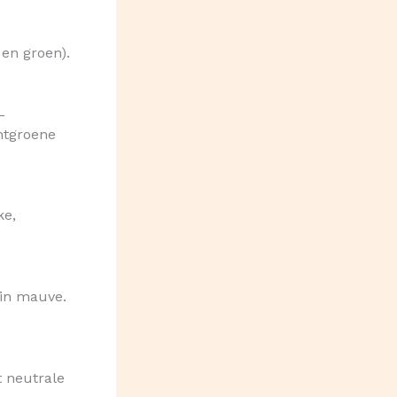
 en groen).
–
ntgroene
ke,
 in mauve.
t neutrale