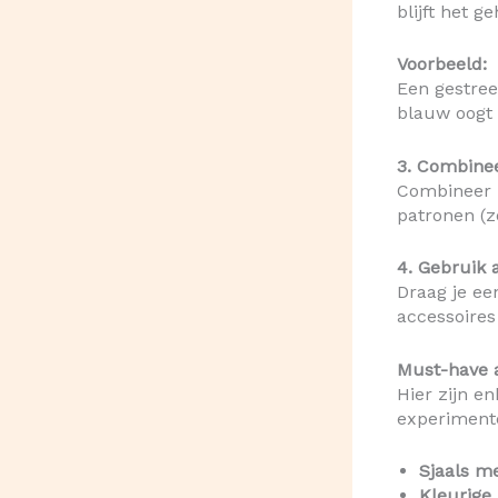
blijft het 
Voorbeeld:
Een gestree
blauw oogt
3. Combinee
Combineer k
patronen (z
4. Gebruik 
Draag je ee
accessoires
Must-have 
Hier zijn e
experimente
Sjaals me
Kleurige 