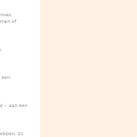
anvas.
emen of
n
e een
nd – aan een
hebben. Zo