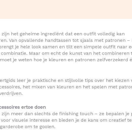
 zijn het geheime ingrediënt dat een outfit volledig kan
en. Van opvallende handtassen tot sjaals met patronen – h
brengt je hele look samen en tilt een simpele outfit naar 
 combinatie. Maar om echt de kunst van het combineren 
moet je weten hoe je kleuren en patronen zelfverzekerd 
rtgids leer je praktische en stijlvolle tips over het kiezen
cessoires, het mixen van kleuren en het spelen met patro
verdrijven.
essoires ertoe doen
 zijn meer dan slechts de finishing touch – ze bepalen je 
n voor visuele interesse en bieden je de kans om creatief t
e garderobe om te gooien.