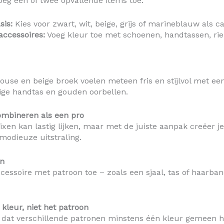
voeg één of twee opvallende items toe.
sis:
Kies voor zwart, wit, beige, grijs of marineblauw als c
ccessoires:
Voeg kleur toe met schoenen, handtassen, ri
louse en beige broek voelen meteen fris en stijlvol met ee
ige handtas en gouden oorbellen.
ombineren als een pro
xen kan lastig lijken, maar met de juiste aanpak creëer j
modieuze uitstraling.
in
cessoire met patroon toe – zoals een sjaal, tas of haarba
 kleur, niet het patroon
 dat verschillende patronen minstens één kleur gemeen 