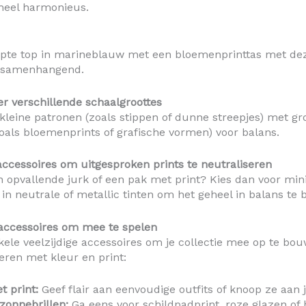
geheel harmonieus.
pte top in marineblauw met een bloemenprinttas met dez
 samenhangend.
r verschillende schaalgroottes
leine patronen (zoals stippen of dunne streepjes) met gr
oals bloemenprints of grafische vormen) voor balans.
accessoires om uitgesproken prints te neutraliseren
n opvallende jurk of een pak met print? Kies dan voor min
 in neutrale of metallic tinten om het geheel in balans te 
accessoires om mee te spelen
nkele veelzijdige accessoires om je collectie mee op te bo
ren met kleur en print:
t print:
Geef flair aan eenvoudige outfits of knoop ze aan j
zonnebrillen:
Ga eens voor schildpadprint, roze glazen of