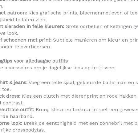
n.
et patroon:
Kies grafische prints, bloemenmotieven of te
jkheid te laten zien.
 sieraden in felle kleuren:
Grote oorbellen of kettingen g
we look.
f schoenen met print:
Subtiele manieren om kleur en prin
onder te overheersen.
ngtips voor alledaagse outfits
e accessoires om je dagelijkse look op te frissen:
hirt & jeans:
Voeg een felle sjaal, gekleurde ballerina’s en
 toe.
ack dress:
Kies een clutch met dierenprint en rode hakken
 contrast.
neutrale outfit:
Breng kleur en textuur in met een geweve
urde haarband.
ome look:
Breek de eentonigheid met een zonnebril met p
rijke crossbodytas.