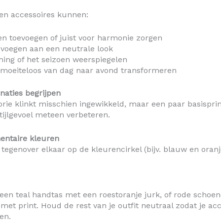
en accessoires kunnen:
en toevoegen of juist voor harmonie zorgen
evoegen aan een neutrale look
ing of het seizoen weerspiegelen
 moeiteloos van dag naar avond transformeren
aties begrijpen
rie klinkt misschien ingewikkeld, maar een paar basispri
tijlgevoel meteen verbeteren.
entaire kleuren
 tegenover elkaar op de kleurencirkel (bijv. blauw en oranj
en teal handtas met een roestoranje jurk, of rode schoe
 met print. Houd de rest van je outfit neutraal zodat je ac
en.