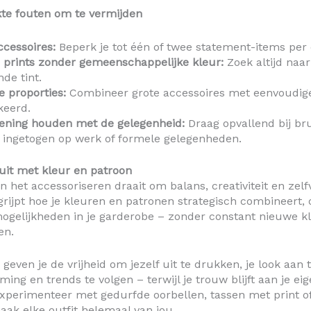
te fouten om te vermijden
ccessoires:
Beperk je tot één of twee statement-items per o
 prints zonder gemeenschappelijke kleur:
Zoek altijd naa
de tint.
e proporties:
Combineer grote accessoires met eenvoudige
eerd.
ening houden met de gelegenheid:
Draag opvallend bij b
 ingetogen op werk of formele gelegenheden.
 uit met kleur en patroon
n het accessoriseren draait om balans, creativiteit en zel
grijpt hoe je kleuren en patronen strategisch combineert, 
ogelijkheden in je garderobe – zonder constant nieuwe kl
en.
 geven je de vrijheid om jezelf uit te drukken, je look aan 
ing en trends te volgen – terwijl je trouw blijft aan je eige
experimenteer met gedurfde oorbellen, tassen met print o
maak elke outfit helemaal van jou.