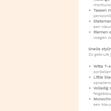
monture
Tassen m
persoonli
Statement
een nieu
Riemen o
voegen z
Snelle styli
Zo gebruik j
Witte T-s
oorbellen
Little bl
opvallend
Volledig 
felgekle
Monochr
een kleur