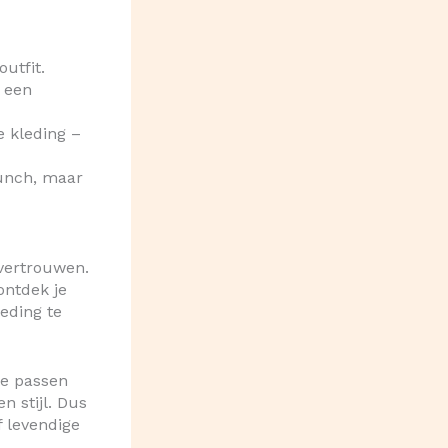
utfit.
r een
 kleding –
runch, maar
fvertrouwen.
ontdek je
eding te
te passen
n stijl. Dus
f levendige