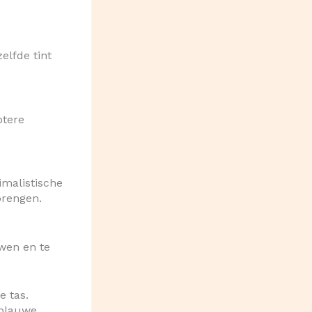
elfde tint
otere
imalistische
brengen.
uwen en te
e tas.
 blauwe