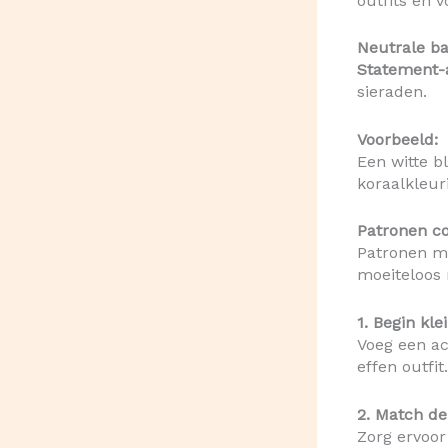
outfits en 
Neutrale ba
Statement-a
sieraden.
Voorbeeld:
Een witte b
koraalkleur
Patronen c
Patronen mi
moeiteloos 
1. Begin kle
Voeg een ac
effen outfit.
2. Match de
Zorg ervoor