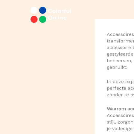
Ga
naar
de
inhoud
Accessoires
transformer
accessoire 
gestyleerde
beheersen, 
gebruikt.
In deze expe
perfecte ac
zonder te o
Waarom acc
Accessoires
stijl, zorge
je volledig