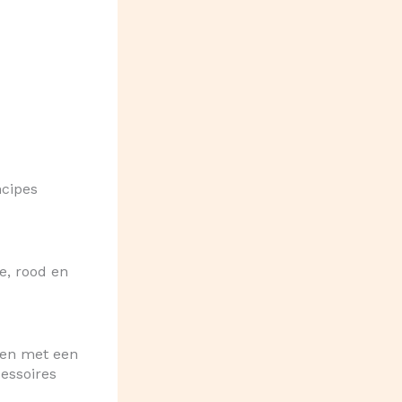
ncipes
e, rood en
nen met een
cessoires