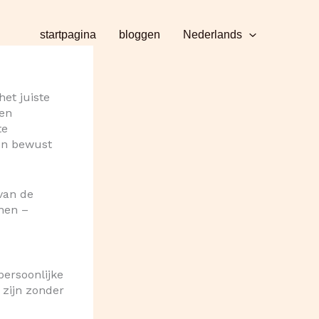
startpagina
bloggen
Nederlands
et juiste
een
te
én bewust
 van de
nen –
persoonlijke
e zijn zonder