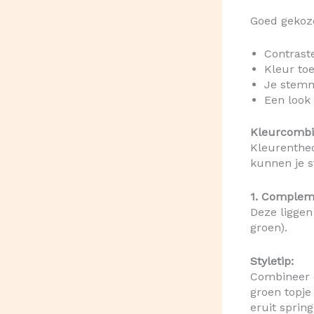
Goed gekoz
Contrast
Kleur to
Je stemm
Een look
Kleurcombin
Kleurentheo
kunnen je s
1. Complem
Deze liggen
groen).
Styletip:
Combineer e
groen topje
eruit spring