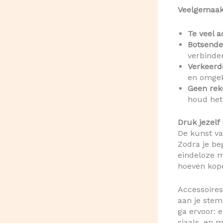
Veelgemaak
Te veel a
Botsende
verbinden
Verkeerd
en omgek
Geen rek
houd het
Druk jezelf
De kunst va
Zodra je be
eindeloze m
hoeven kop
Accessoires
aan je stemm
ga ervoor: 
sjaals, en 