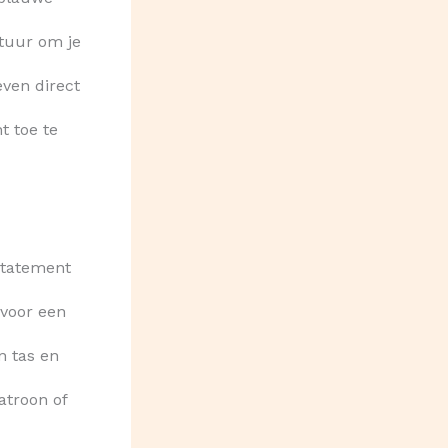
xtuur om je
even direct
t toe te
 statement
 voor een
n tas en
atroon of