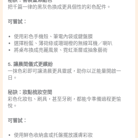
秘訣：替裝置添點色
把千篇一律的黑灰色換成更具個性的彩色配件。
可嘗試：
使用彩色手機殼、筆電內袋或鍵盤膜
選擇粉藍、薄荷綠或珊瑚橙的無線耳機／喇叭
將桌布換成亮麗風景、霓虹漸層或抽象藝術
5. 讓晨間儀式更繽紛
一抹色彩即可讓清晨更具靈感，助你以正能量開啟一
日。
秘訣：妝點梳妝空間
彩色化妝包、刷具，甚至牙刷，都能令準備過程更愉
悅。
可嘗試：
使用鮮色收納盒或托盤擺放護膚彩妝