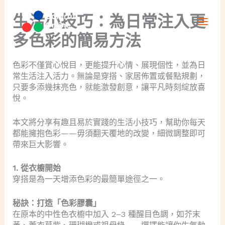
Skip
Main
to
生活小技巧：為日常注入更
content
Men
多色彩的簡易方法
色彩不僅賞心悅目，更能提升心情、展現個性，並為日
常生活注入活力。無論是穿搭、家居佈置或餐點規劃，
只要多添幾抹亮色，就能激發創意，讓平凡時刻綻放喜
悅。
本文將分享有趣且易於實踐的生活小技巧，幫助你每天
都能擁抱色彩——毋須翻天覆地的改變，細微調整即可
帶來巨大影響。
1. 從衣櫥開始
穿搭是為一天增添色彩的最簡單途徑之一。
秘訣：打造「色彩膠囊」
在原本的中性色衣櫥中加入 2–3 種醒目色調，如芥末