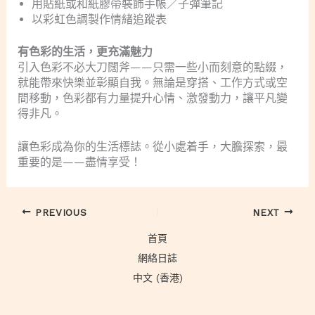
用貼紙或和紙膠帶裝飾手帳／子彈筆記
以彩虹色調製作情緒追蹤表
有色彩的生活，更充滿魅力
引入色彩不必大刀闊斧——只需一些小而刻意的點綴，
就能帶來快樂並彰顯自我。無論是穿搭、工作方式或空
間移動，色彩都有力量提升心情、激發動力，讓平凡變
得非凡。
讓色彩成為你的生活標誌。從小處着手，大膽探索，最
重要的是——盡情享受！
PREVIOUS
NEXT
首頁
網絡日誌
中文 (香港)