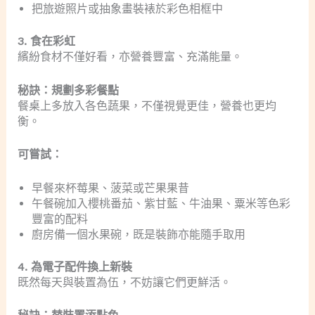
把旅遊照片或抽象畫裝裱於彩色相框中
3. 食在彩虹
繽紛食材不僅好看，亦營養豐富、充滿能量。
秘訣：規劃多彩餐點
餐桌上多放入各色蔬果，不僅視覺更佳，營養也更均
衡。
可嘗試：
早餐來杯莓果、菠菜或芒果果昔
午餐碗加入櫻桃番茄、紫甘藍、牛油果、粟米等色彩
豐富的配料
廚房備一個水果碗，既是裝飾亦能隨手取用
4. 為電子配件換上新裝
既然每天與裝置為伍，不妨讓它們更鮮活。