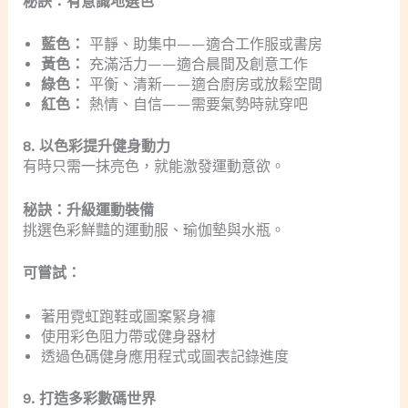
秘訣：有意識地選色
藍色：
平靜、助集中——適合工作服或書房
黃色：
充滿活力——適合晨間及創意工作
綠色：
平衡、清新——適合廚房或放鬆空間
紅色：
熱情、自信——需要氣勢時就穿吧
8. 以色彩提升健身動力
有時只需一抹亮色，就能激發運動意欲。
秘訣：升級運動裝備
挑選色彩鮮豔的運動服、瑜伽墊與水瓶。
可嘗試：
著用霓虹跑鞋或圖案緊身褲
使用彩色阻力帶或健身器材
透過色碼健身應用程式或圖表記錄進度
9. 打造多彩數碼世界