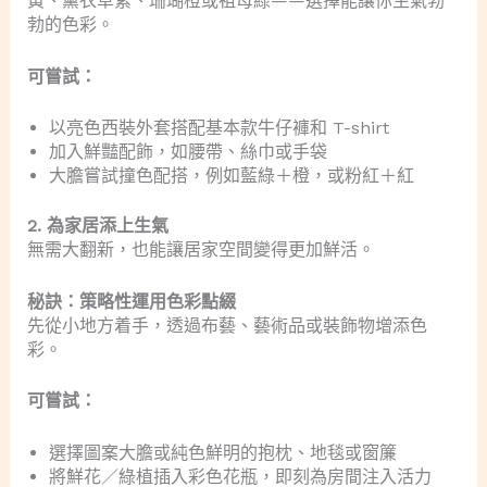
黃、薰衣草紫、珊瑚橙或祖母綠——選擇能讓你生氣勃
勃的色彩。
可嘗試：
以亮色西裝外套搭配基本款牛仔褲和 T-shirt
加入鮮豔配飾，如腰帶、絲巾或手袋
大膽嘗試撞色配搭，例如藍綠＋橙，或粉紅＋紅
2. 為家居添上生氣
無需大翻新，也能讓居家空間變得更加鮮活。
秘訣：策略性運用色彩點綴
先從小地方着手，透過布藝、藝術品或裝飾物增添色
彩。
可嘗試：
選擇圖案大膽或純色鮮明的抱枕、地毯或窗簾
將鮮花／綠植插入彩色花瓶，即刻為房間注入活力